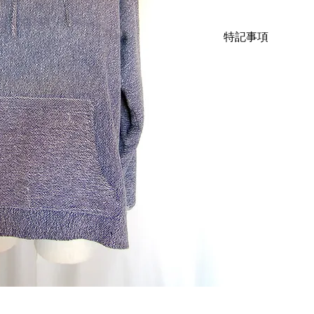
す。
サイズはXL表記で
特記事項
カンパーカーをアウ
す。柔らかいコット
部分的にほつれがあ
下記の寸法を参考に
着丈70cm、身幅57c
こちらではプロクリ