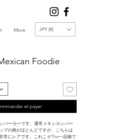
JPY (¥)
t
More
exican Foodie
er
ommander et payer
シカンパーカーです。通常メキシカンパー
ップの柄がほとんどですが、こちらは
非常にレアです。これこそThe一品物で