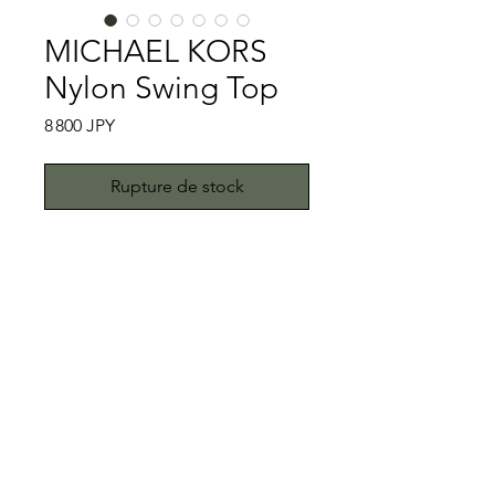
MICHAEL KORS
Nylon Swing Top
Prix
8 800 JPY
Rupture de stock
アメリカのMICHAEL KORSと言うと
レディースのバックや靴などのアクセ
サリーのイメージが強いですが、
MICHAEL KORSはファッションブラ
ンドですのでメンズの洋服も扱ってお
特記事項
ります。過去にセリーヌでキャリアを
積みニューヨークで活躍している
袖部に一箇所小さなシミがあります。
MICHAEL KORSは、最近でもVogueの
それ以外は非常に良い状態のもので
You Tubeチャンネルで自宅を公開し
す。こちらではプロクリーニング仕上
All right reserved.Teddy
ていたのが記憶に新しいところです。
げでお送り致しますが、本商品は中古
Toimii.com
さて、今回ご紹介するMICHAEL
品ですので、中古品に抵抗がある方は