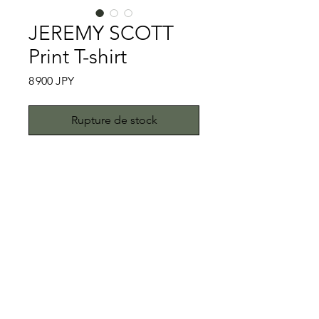
JEREMY SCOTT
Print T-shirt
Prix
8 900 JPY
Rupture de stock
Print T-shirt①
JEREMY SCOTTが丁度イタリアの名
門MOSCHINOのクリエイティブディ
レクターを退任するとニュースが出た
ばかりではありますが、こちらは本人
特記事項
の名を冠したブランドJEREMY
SCOTTのTシャツです。市場では
キズ、スレ、汚れ等はございません。
adidasとのコラボレーションものが多
こちらではプロクリーニング仕上げで
く出ておりますが、こちらはJEREMY
お送り致しますが、当商品は中古品で
All right reserved.Teddy
SCOTTの中でも初期のもので、この
す。中古品に抵抗がある方はご遠慮下
Toimii.com
時代のもはU.S Madeです。とにかく
さい。