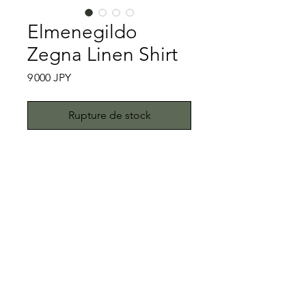
Elmenegildo
Zegna Linen Shirt
Prix
9 000 JPY
Rupture de stock
Ermenegildo Zegnaと書き「エルメネ
ジルドゼニア」と読みます。
Ermenegildo Zegnaは創業者であるエ
ルメネジルドゼニアが1910年にイタリ
アで創業したブランドですが、元はエ
特記事項
ルメネジルドゼニアの父であるアンジ
ェロゼニアが羊毛の製織を行っていた
ボタン欠品、スレ、汚れなどはなく、
ことから、エルメネジルドゼニアが服
状態も非常に良いです。当商品は中古
工場を始め、創業したと言う経緯があ
品です。こちらではプロクリーニング
All right reserved.Teddy
ります。そうしたことから、エルメネ
仕上げでお送りいたしますが、中古品
Toimii.com
ジルドゼニア製品の生地は世界最高峰
に抵抗がある方はご遠慮下さい。