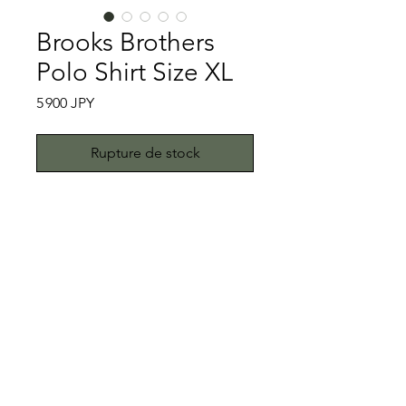
Brooks Brothers
Polo Shirt Size XL
Prix
5 900 JPY
Rupture de stock
ポロシャツシリーズ①
Brooks Brothersというとロゴが非常
に印象的です。このロゴは一見すると
豚が吊るされているように見えます
が、決して豚を吊るしたロゴではあり
特記事項
ません。正しくは、リボンで吊し上げ
られた子羊（ゴールデンフリース）の
こちらではプロクリーニング仕上げで
紋章をブルックスの４人兄弟がシンボ
お送り致しますが、当商品は中古品で
ルマークにしたとのことです。ゴール
す。中古品に抵抗がある方はご遠慮下
All right reserved.Teddy
デンフリースの紋章についてはBrooks
さい。
Toimii.com
Brothersのサイトに詳細が載っており