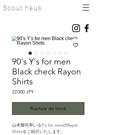
Scout haus
90's Y's for men
Black check Rayon
Shirts
Prix
22 000 JPY
Rupture de stock
山本耀司率いるY's for menのRayon
Shirtsをご紹介いたします。