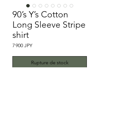
90’s Y’s Cotton
Long Sleeve Stripe
shirt
Prix
7 900 JPY
Rupture de stock
Y’sは山本耀司が1972年に最も最初に
立ち上げたコレクションラインである
ことはご存知でしょうか。そんなY’sの
90’sの通称黒タグのストライプシャツ
です。こちらの黒タグは赤タグやベー
特記事項
ジュのタグより希少なモデルで、非常
にレアです。高めのネック周りで、ジ
生地に若干の使用感があります。着用
ャケットなどにインにするとかなりク
には問題ありませんが、状態を考慮し
ラシカルな印象になります。ウエスト
た上で価格決定しております。ご理解
All right reserved.Teddy
がわずかながらシェイプされ、タイト