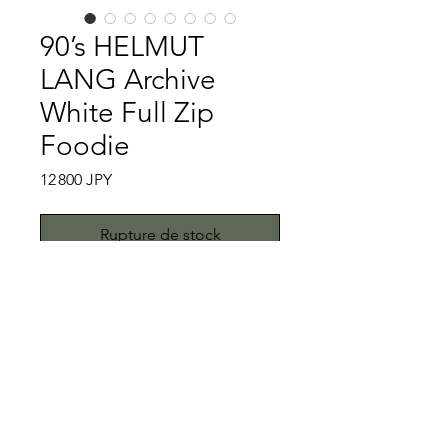
90’s HELMUT
LANG Archive
White Full Zip
Foodie
Prix
12 800 JPY
Rupture de stock
Mister High Fashion②
MR Mister High Fashionでお馴染み
HELMUT LANGです。まだあります。
HELMUT LANG本人期のアーカイブで
す。正式な年数が分かりませんが、年
特記事項
代表記がないことから98年より前のも
のとなります。
プロクリーニングでも落とし切れなか
ポリウレタン製の表ボディーはホワイ