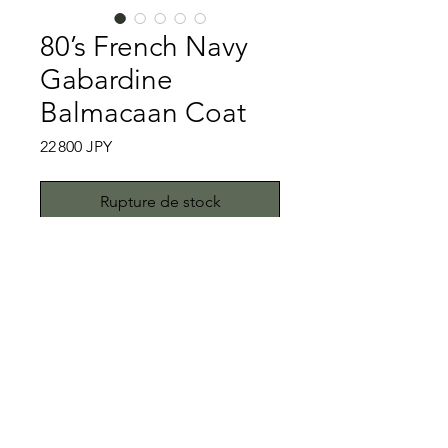
80’s French Navy
Gabardine
Balmacaan Coat
Prix
22 800 JPY
Rupture de stock
Not England Coat②
French Navyのギャバジンコートで
す。ミリタリーオタクの方でしたら、
British Navyのものは見たことあるか
と思いますが、こちらのFrench Navy
特記事項
のものは見たことない方が多数いらっ
しゃるかと思います。しかもFrnch
キズ、スレ、汚れはなく極めて美品で
Navyのものはほとんどが袖に赤ライ
す。こちらではプロクリーニング仕上
ン、金ボタン仕様のものが国内の市場
げでお送りしますが、当商品は中古品
All right reserved.Teddy
のほとんどを占めております。しかし