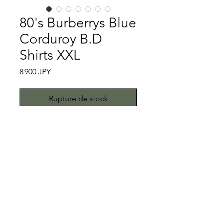
80's Burberrys Blue
Corduroy B.D
Shirts XXL
Prix
8 900 JPY
Rupture de stock
Burberrysは1999年までの表記である
ことはご存知でしょうか。1856年に創
業者であるトーマスバーバリーがイギ
リスで開業させ、当時新素材であった
ギャバジンを開発し、第一次大戦のイ
特記事項
ギリス軍のトレンチコートに採用され
た老舗ブランドです。時は経て近年で
汚れ、キズ、スレ、ボタン欠品等はな
は2018からGIVENCHYのデザイナーを
く、大変良いコンディションです。こ
務めていたリカルドティッシが
ちらではプロクリーニング仕上げでお
All right reserved.Teddy
Burberryのデザイナーとして就任し、