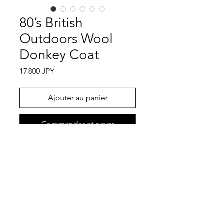
80’s British
Outdoors Wool
Donkey Coat
Prix
17 800 JPY
Ajouter au panier
Commander et payer
以前もご紹介したこちらのBritish
Outdoorsのドンキーコートです。こ
ちらのBritish Outdoorsはメルトンウ
ールを使ったドンキーコートが多く生
産され、国内外のセレクトショップで
特記事項
も取り扱いされている正真正銘のイギ
リスのアウトドアメーカーです。今回