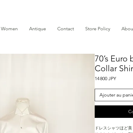
Women
Antique
Contact
Store Policy
Abou
70’s Euro
Collar Shir
Prix
14 800 JPY
Ajouter au pani
C
ドレスシャツほど美