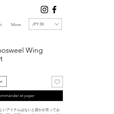
JPY (¥)
t
More
 bosweel Wing
t
er
ommander et payer
しいアイテムはないと誰かが言ってお