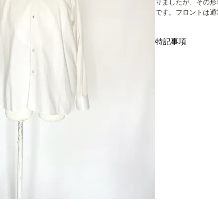
りましたが、その形
です。フロントは通
ですが、こちらは全
気を出しております
特記事項
様、小ぶりのブラッ
高のディテールです
キズ、スレ、汚れ等
つり縫いでステッチ
リーニング仕上げで
職人技術の粋が感じ
です。中古品に抵抗
ブリック、技術、手
ます。
サイズはメンズLサ
着丈73cm、身幅55c
こちらではプロクリ