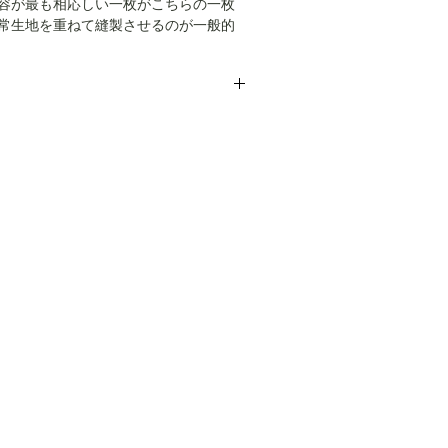
容が最も相応しい一枚がこちらの一枚
常生地を重ねて縫製させるのが一般的
て刺繍加工を施してドレッシーな雰囲
。襟はウイングカラーのタキシード仕
クシェルボタン、カフスの模様共に最
。また、ショルダーラインの縫製はま
一切ない美品です。こちらではプロク
をわざと見せない作りになっており、
お送りいたしますが、当商品は中古品
取れます。現代では再現できないファ
がある方はご遠慮ください。
作業の全てがこの一枚に詰まっており
イズ相当です。
m、肩幅45cm、袖丈61cm
ーニング仕上げでお送りいたします。