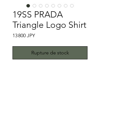
19SS PRADA
Triangle Logo Shirt
Prix
13 800 JPY
Rupture de stock
Mode Shirt③
当ストアの提案ではブランドロゴを大
きく掲げた商品は控えてます。それは
お客様には商品の本質を味わって頂き
たいと願うことから、ロゴはワンポイ
特記事項
ントまでを条件に商品をピックしてお
ります。そのため、ロゴの大きさはこ
襟裏にプロクリーニングでも落とし切
の辺りまでが限界とさせて頂きます。
れなかった変色が少しあります。それ
特に意識している訳ではありません
以外キズ、スレ等はなく着用には問題
All right reserved.Teddy
が、PRADAが集まってしまいます。
ありません。こちらではプロクリーニ
Toimii.com
さて、こちらの商品は2019年SSに発表
ング仕上げでお送り致しますが、当商