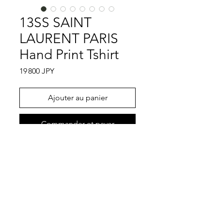
13SS SAINT
LAURENT PARIS
Hand Print Tshirt
Prix
19 800 JPY
Ajouter au panier
Commander et payer
SAINT LAURENT PARISという名前で
忘れてはいけないデザイナーがいま
す。そう、Hedi Slimaneです。Hedi
Slimaneについては説明はしません
が、伝説的なDior HOMMEを退任後し
特記事項
ばらく沈黙が続き2012年からSAINT
LAURENT PARISのデザイナーとして