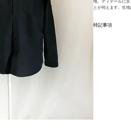
地、ディテールに至
とが伺えます。生地
ハイキングでの速乾
ンチレーション付き
特記事項
ます。フロントポケ
きでも物を落とさな
プロクリーニングで
キングにはもちろん
す。ご了承下さい。
サイズはメンズLサ
お送りいたしますが
い。
がある方はご遠慮下
着丈79cm、身幅61c
こちらではプロクリ