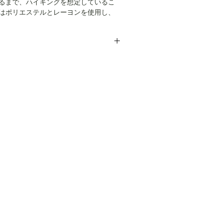
るまで、ハイキングを想定しているこ
はポリエステルとレーヨンを使用し、
性を確保し、背中面にはメッシュとベ
で、湿気を排出するようになっており
ットはZIPポケット式でアクティブな動
いような工夫が見受けられます。ハイ
は落とし切れなかった汚れがありま
、タウンユースにもどうぞ。
こちらではプロクリーニング仕上げで
イズです。下記の寸法を参考にして下さ
、当商品は中古品です。中古品に抵抗
さい。
m、肩幅49cm、袖丈67cm
ーニング仕上げでお送りいたします。