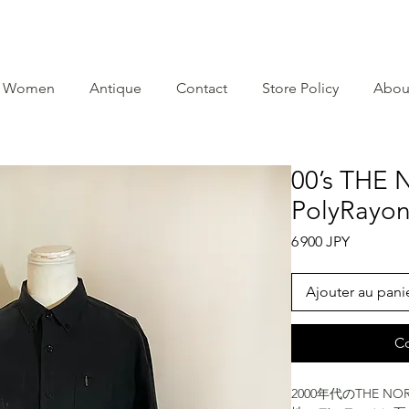
Women
Antique
Contact
Store Policy
Abou
00’s THE
PolyRayon 
Prix
6 900 JPY
Ajouter au pani
C
2000年代のTHE 