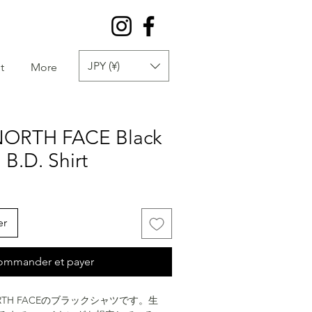
JPY (¥)
t
More
 NORTH FACE Black
B.D. Shirt
er
ommander et payer
NORTH FACEのブラックシャツです。生