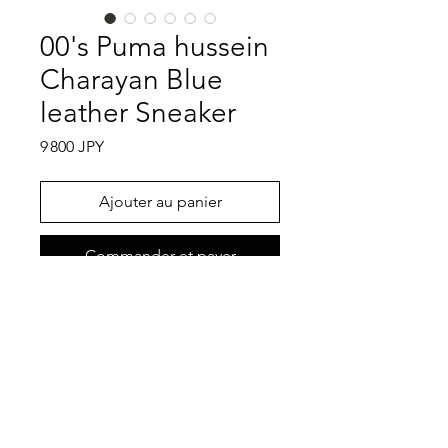
00's Puma hussein
Charayan Blue
leather Sneaker
Prix
9 800 JPY
Ajouter au panier
Commander et payer
かのhussein CharayanとPUMAのコラ
ボレーションのスニーカーです。発色
の良いブルーは全てレザー製、当時の
モードスニーカーと言えばこの形とい
う位台頭した程よいボリュームのスニ
特記事項
ーカーです。ヌバックレザーのサイド
にはプーマのスニーカーの定番である