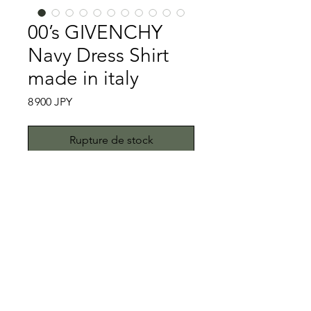
00’s GIVENCHY
Navy Dress Shirt
made in italy
Prix
8 900 JPY
Rupture de stock
Weird Textile shirt①
2000年代初頭のGIVENCHYのドレスシ
ャツです。年代から、ジュリアンマク
ドナルドがデザイナーの時代のものと
思われます。一見するとシンプルなボ
特記事項
ックスシルエットのネイビーシャツで
すが、シャツにはあまり使用されない
キズ、スレ、汚れ等なく、着用回数も
コットンのヘリンボーン生地を使用し
少ない美品です。こちらではプロクリ
ており、ヘリンボーンの織りの細かさ
ーニング仕上げでお送り致しますが、
All right reserved.Teddy
はここまで細かいのは見たことがあり