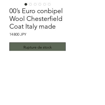
00’s Euro conbipel
Wool Chesterfield
Coat Italy made
Prix
14 800 JPY
Rupture de stock
イタリアのconbipelは1958年に創業さ
れたイタリアの衣料品メーカーです。
現在もイタリア全土にショップを構え
る大型メーカーです。チャコールグレ
ーの生地は、綾織りのウール生地を使
特記事項
い、細畝のコーデュロイかのような凹
凸のある生地を使用しております。綾
キズ、スレ、汚れ等一切ありません。
織りのウール生地を使用しているとこ
こちらではプロクリーニング仕上げで
ろが、チェスターフィールドコートで
お送り致しますが、当商品は中古品で
All right reserved.Teddy
もあまり見かけない一枚です。サイド