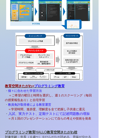
教育空間きたがわ×
プログラミング教育
・
個
々に合わせた学習方法
＝ご希望の曜日と時間を選択し、週１のスクーリング（毎回
の授業報告あり）と自宅学習
・
教員免許取得者による教室運営
​＝学習時間、進捗度、理解度を全て把握し子供達に還元
・
入試、実力テスト、定
期テストにて記述問題数の増加
＝月１回のプレゼンテーションにて自らの考えや技術を発表
プログラミング教育HALLO教育空間きたがわ校
対象年齢：年長（６歳〜）※ひらがなが読める、意味が分かる