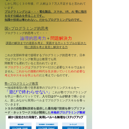
しかし同じく３０年後、IT 人材は３７万人不足すると言われて
います。
プログラミングとは・・・電化製品、スマホ、VR、AI 等に指示
を出す仕組みを作ることです。
知識や技術は奪われない。だからプログラミングなのです。
国×プログラミング的思考
プログラミング的思考って・・・
論理的思考力
＋
問題解決力
課題の解決までの道筋を考
え、実践する力＋トラブル
が起きた
時に原因を考え発
見し解決する力
これが文部科学省で提唱するプログラミング的思考です。日本
ではプログラミング教育は公教育でも民
間教育でも遅れていると言われています。
※
プログラミングは
プログラマーだけに必要なスキルではあり
ません。
これからの激動の時代を生き抜いていくための必要な
考え方やスキルを学ぶもの
だと考えているのです。
塾×プログラミング教育
〜
地域密着型の塾で世界基準のプログラミングスキルを〜
「
遊びで終わらせない」
これが塾でプログラミング
を学ぶ一番のメリットです。
入り口はゲームが好き
で構いませ
ん。楽しみながら実用レベルまでプログラミングスキルを養っ
ていきます。
トヨタの自動運転技術を提供した最先端IT技術を持つプリファ
ード・ネットワークス社が開発した
本格的プログラミング教材