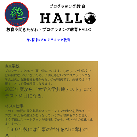
​教育空間きたがわ × プログラミング教育 HALLO
今×将来×プログラミング教育
今×学校
プログラミングは小中高で学んでいます。しかし、小中学校で
は科目になっていないため、子供たちはいつプログラミングを
学んだのかも重要性も分からないのが現実です。高校では「情
報Ⅰ」として必修科目になります。
2025年度から「大学入学共通テスト」にて
テスト科目になる。
将来×仕事
この１０年間の電化製品やスマートフォンの進化を見れば、こ
の先、私たちの生活がどうなっていくのか想像もつきません。
１０年前にスマートフォンが登場してから、VR やAI の進化も止
まりません。
「３０年後には仕事の半分をAI
に奪われ
る。」