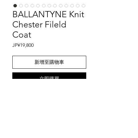
BALLANTYNE Knit
Chester Fileld
Coat
價
JP¥19,800
格
新增至購物車
立即購買
1921年にスコットランドで創業した
BALLANTYNE、かつてはエルメスの
ニットのOEMも請け負っていたこと
でご高明なBALLANTYNEのニットチ
ェスターフィールドコートです。カシ
特記事項
ミアニットで有名なBALLANTYNEで
すが、ウールニット製のコートも2000