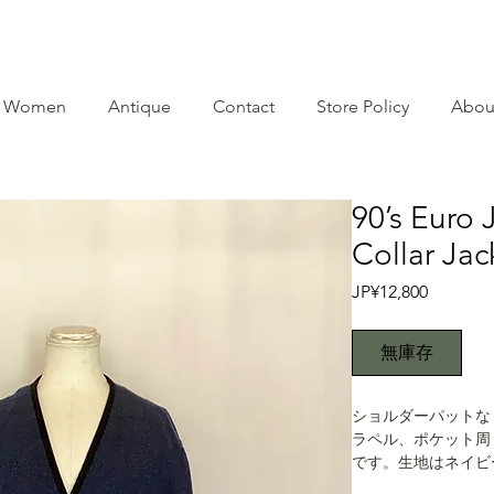
Women
Antique
Contact
Store Policy
Abou
90’s Euro
Collar Jac
價
JP¥12,800
格
無庫存
ショルダーパットな
ラペル、ポケット周
です。生地はネイビ
ートのウールをミッ