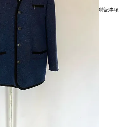
立体感のある生地感
特記事項
ットとして着用する
するのも良しな一枚
キズ、スレ、汚れ等
しくoptiを使用し
ーニング仕上げでお
サイズは表記52で
す。中古品に抵抗が
て下さい。
着丈85cm、身幅56c
こちらではプロクリ