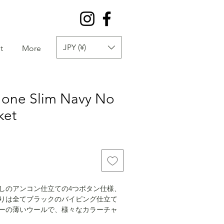
JPY (¥)
t
More
 Jone Slim Navy No
ket
しのアンコン仕立ての4つボタン仕様、
りは全てブラックのバイピング仕立て
ーの薄いウールで、様々なカラーチャ
クスしてネイビーにしていることから