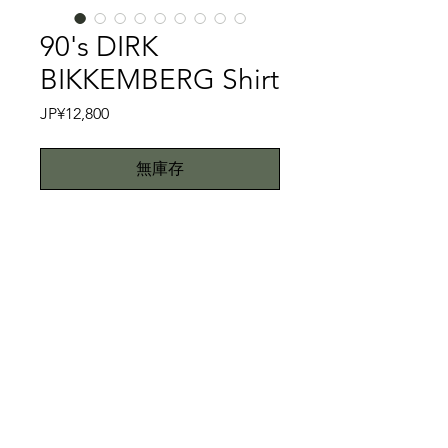
90's DIRK
BIKKEMBERG Shirt
價
JP¥12,800
格
無庫存
90'sの３人シリーズ②
DIRK BIKKEMBERGSのご紹介です。
DIRK BIKKEMBERGSはかつて
Antwerp Six(アントワープの6人)の一
人として90年代を中心に活躍したデザ
特記事項
イナーです。アントワープ王立アカデ
ミー出身と言うとマルタンマルジェラ
カフスボタンを付け替えております、
やラフシモンズといったそうそうたる
ご理解頂きご購入下さい。また、当商
出身者を輩出していることでも有名で
品は中古品です。こちらではプロクリ
All right reserved.Teddy
す。
ーニング仕上げでお送りいたします
Toimii.com
そんなDIRK BIKKEMBERGSは、ブ
が、中古品に抵抗がある方はご遠慮下