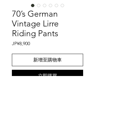
70’s German
Vintage Lirre
Riding Pants
價
JP¥8,900
格
新增至購物車
立即購買
Special Specification①
Germanの乗馬ウエアメーカーである
Lirreのパンツです。乗馬用の特殊仕様
のパンツです。乗馬用パンツであるこ
とから、ポリエステルのジャージ素材
特記事項
の生地を使用し、伸縮性に優れており
ます。レングスの内側には当て布が、