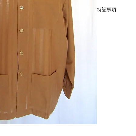
ーヨンやポリエステ
特記事項
で、フランスのSocie
ル糸の商品名のラベ
当商品はほぼデット
テルの商品名のDacr
いですが、当商品は
った商品名のことを
ご遠慮頂きますよう
リエステルと言うこ
地にメッシュの編み
バシャツらしく胸ポ
りますので、非常に
本家キューバシャツ
す。こういったところに
他のキューバーシャ
す。オープンカラーシャ
たものを見つけられ
思いますし、フレン
事はほとんどない代
す。
サイズについては表
ズのL相当です。下
着丈76cm、身幅65c
こちらは現地でフラ