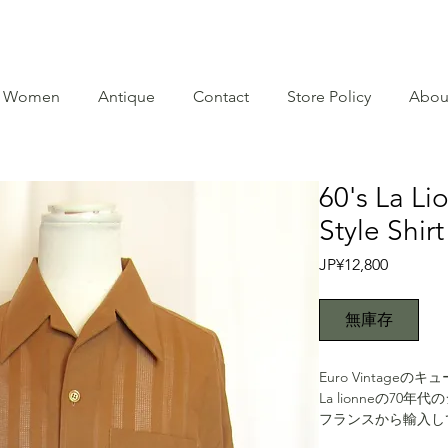
Women
Antique
Contact
Store Policy
Abou
60's La L
Style Shirt
價
JP¥12,800
格
無庫存
Euro Vintageの
La lionneの7
フランスから輸入し
タグにTERGAL