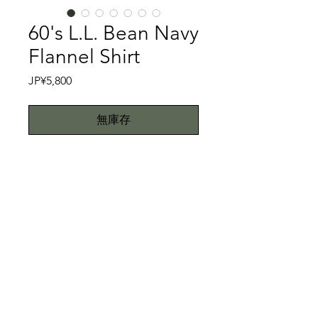
60's L.L. Bean Navy
Flannel Shirt
價
JP¥5,800
格
無庫存
番外編④
L.L.Beanはアメリカメイン州で1912年
にレオンレオウッドビーンが創設した
アメリカのアウトドア洋品のブランド
です。L.L.Beanと言えばトートバック
特記事項
（発明したのはL.L.Beanです）、
Beaanブーツ、焚き火用のハンティン
ダメージがあります。ご理解下さい。
グジャケットなどまさに名作揃いと言
こちらではプロクリーニング仕上げで
っても過言ではありません。
お送り致しますが、当商品は中古品で
All right reserved.Teddy
さて60'sのネルシャツ を紹介します。
す。中古品に抵抗がある方はご遠慮下
Toimii.com
まず、このタグが古さを物語ってま
さい。