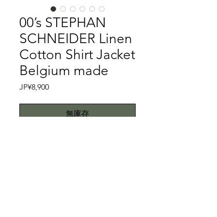
00’s STEPHAN
SCHNEIDER Linen
Cotton Shirt Jacket
Belgium made
價
JP¥8,900
格
無庫存
ドイツ出身のSTEPHAN
SCHNEIDERは94年にアントワープ王
立アカデミーを首席で卒業した後、自
身のブランドを設立しました。デザイ
ンからパターンの手裁断までベルギー
特記事項
のアトリエで一貫して行なっているそ
うです。コンセプチュアルでユニーク
キズ、スレ、汚れが一切ない美品で
なピースは、控えめでありながら個性