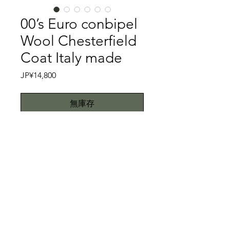
00’s Euro conbipel
Wool Chesterfield
Coat Italy made
價
JP¥14,800
格
無庫存
イタリアのconbipelは1958年に創業さ
れたイタリアの衣料品メーカーです。
現在もイタリア全土にショップを構え
る大型メーカーです。チャコールグレ
ーの生地は、綾織りのウール生地を使
特記事項
い、細畝のコーデュロイかのような凹
凸のある生地を使用しております。綾
キズ、スレ、汚れ等一切ありません。
織りのウール生地を使用しているとこ
こちらではプロクリーニング仕上げで
ろが、チェスターフィールドコートで
お送り致しますが、当商品は中古品で
All right reserved.Teddy
もあまり見かけない一枚です。サイド